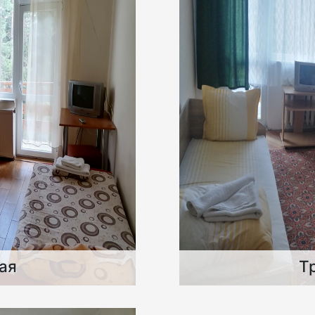
ая
Т
 и разполагат с две
Тройните стаи разп