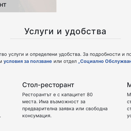
нт
аи. Едната стая е
об, а в другата стая
Услуги и удобства
а се от разтегателен
 Апартаментите са
адилник. Имат два
тво услуги и определени удобства. За подробности и п
арен възел.
м
условия за ползване
или отдел
„Социално Обслужва
Стол-ресторант
а
Ресторантът е с капацитет 80
М
места. Има възможност за
с
предварителна заявка или свободна
с
.
консумация.
у