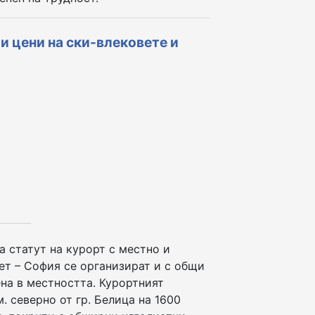
 и цени на ски-влековете и
а статут на курорт с местно и
ет – София се организират и с общи
ена в местността. Курортният
. северно от гр. Белица на 1600