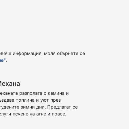
овече информация, моля обърнете се
не“
.
Механа
еханата разполага с камина и
ъздава топлина и уют през
тудените зимни дни. Предлагат се
слуги печене на агне и прасе.