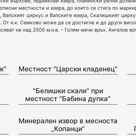
ински върхове, ледникови езера, планински речни долин
описни местности и езера, до които се стига по марки
 Вапският циркус и Вапските езера, Скалишкият цирку
. Oт к.к. Семково може да се достигне и до други вис
сяват на над 2500 м.н.в. – Голям мечи връх, Ангелов в
к"
Местност "Царски кладенец"
"Белишки скали" при
местност "Бабина дупка"
Минерален извор в месноста
„Копанци“