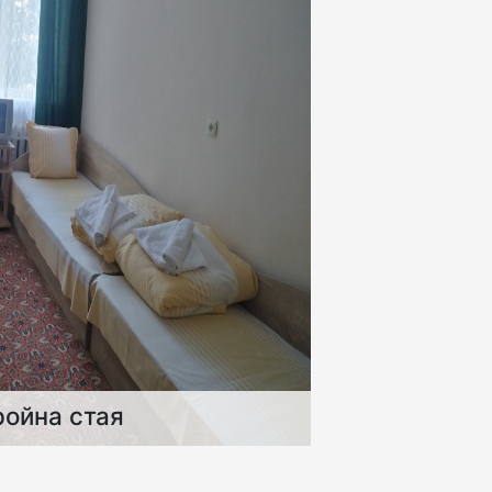
ройна стая
олагат три легла, телевизор,