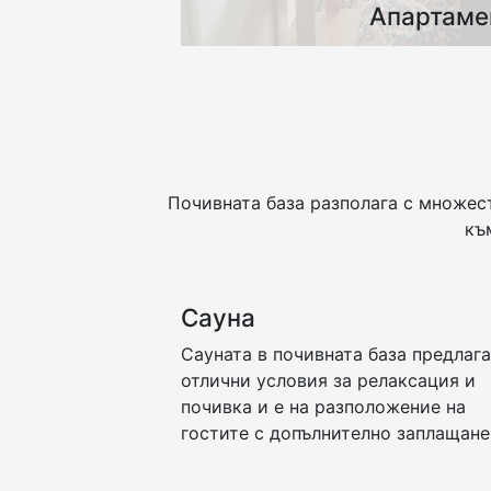
Апартаме
Апартаментите имат две ст
оборудвана със спалня и гардер
има холова гарнитура, състоящ
диван, фотьойли и масичка.
оборудвани с телевизор, хл
Почивната база разполага с множес
балкона и самостоятелен санит
къ
Сауна
Сауната в почивната база предлаг
отлични условия за релаксация и
почивка и е на разположение на
гостите с допълнително заплащане