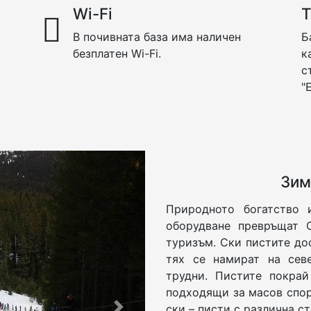
Wi-Fi
Т
В почивната база има наличен
Б
безплатен Wi-Fi.
к
с
"
Зим
Природното богатство
оборудване превръщат 
туризъм. Ски пистите до
тях се намират на сев
трудни. Пистите покра
подходящи за масов спо
ски – писти с различна ст