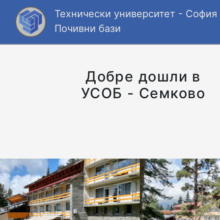
Технически университет - София
Почивни бази
Добре дошли в
УСОБ - Семково