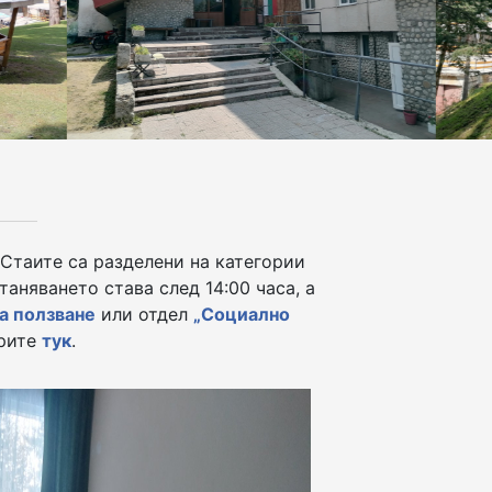
 Стаите са разделени на категории
станяването става след 14:00 часа, а
а ползване
или отдел
„Социално
ерите
тук
.