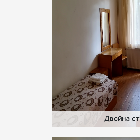
Двойна ст
Двойните стаи са реновирани