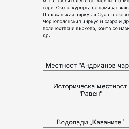
м.н.в. Заобиколен е от високи план
гори. Около курорта се намират жив
Полежанския циркус и Сухото езеро,
Чернополянския циркус и езера и др
величествени върхове, които се изви
др.
Местност "Андрианов чар
Историческа местност
"Равен"
Водопади „Казаните“