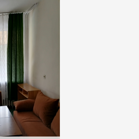
ен санитарен възел и
самостоятелен са
ложение. Възможно е
почивната база рен
човека.
южно изложение и н
изложение.