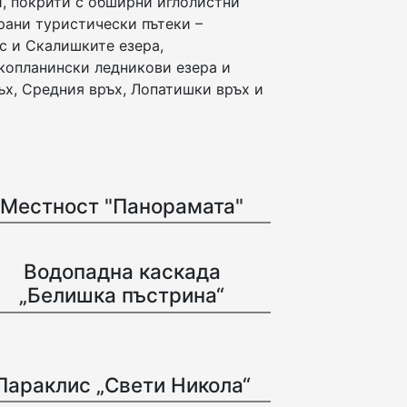
и, покрити с обширни иглолистни
рани туристически пътеки –
с и Скалишките езера,
окопланински ледникови езера и
ръх, Средния връх, Лопатишки връх и
Местност "Панорамата"
Водопадна каскада
„Белишка пъстрина“
Параклис „Свети Никола“