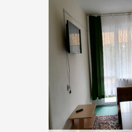
легла, телевизор, самостоятел
балкон. Стаите имат южно из
настаняване от един или двама 