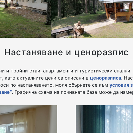
Настаняване и ценоразпис
и и тройни стаи, апартаменти и туристически спални.
т, като актуалните цени са описани в
ценоразписа
. На
проси по настаняването, моля обърнете се към
условия з
ване“
. Графична схема на почивната база може да нам