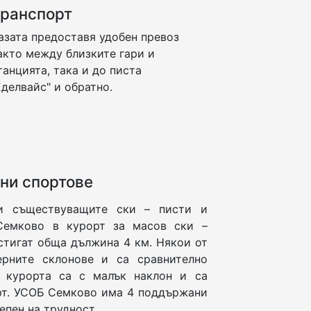
ранспорт
азата предоставя удобен превоз
акто между близките гари и
танцията, така и до писта
Еделвайс" и обратно.
ни спортове
 и съществуващите ски – писти и
Семково в курорт за масов ски –
стигат обща дължина 4 км. Някои от
ерните склонове и са сравнително
й курорта са с малък наклон и са
рт. УСОБ Семково има 4 поддържани
епен на трудност.